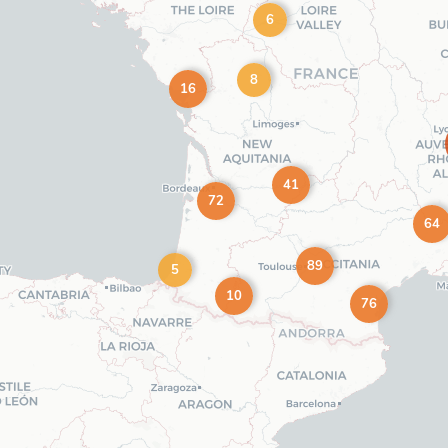
6
8
16
41
72
64
89
5
10
76