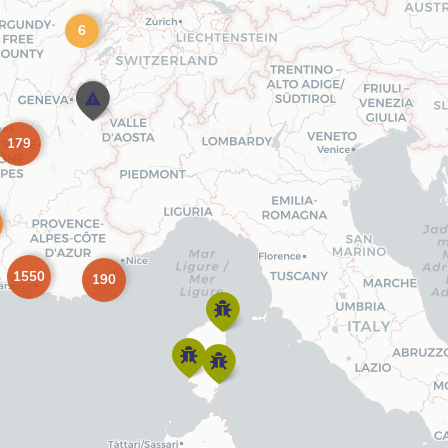
6
179
1550
190